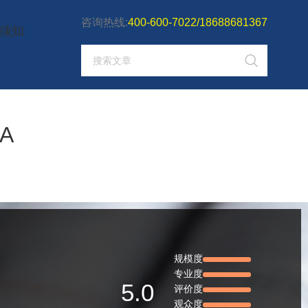
咨询热线:
400-600-7022/18688681367
须知
A
规模度
专业度
5.0
评价度
观众度