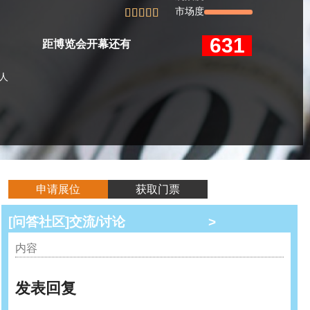
市场度





631
距博览会开幕还有
0人
申请展位
获取门票
[问答社区]交流/讨论
>
内容
发表回复