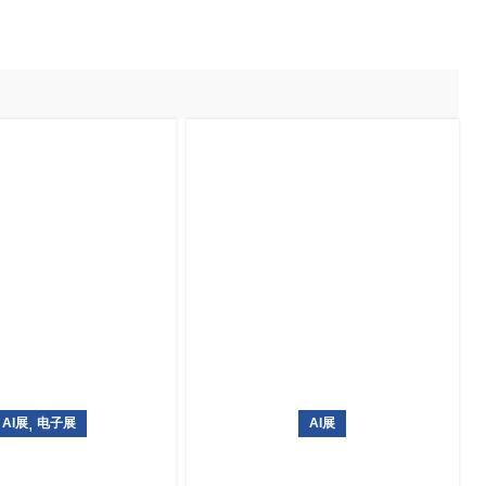
,
AI展
电子展
AI展
信息通信技术专业展览
韩国AI博览会 AI EXPO KOREA
ld IT Show 2027
2027