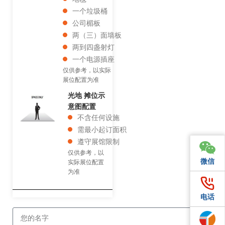
一个垃圾桶
公司楣板
两（三）面墙板
两到四盏射灯
一个电源插座
仅供参考，以实际
展位配置为准
光地 摊位示
意图配置
不含任何设施
需最小起订面积
遵守展馆限制
仅供参考，以
微信
微信
实际展位配置
为准
电话
电话