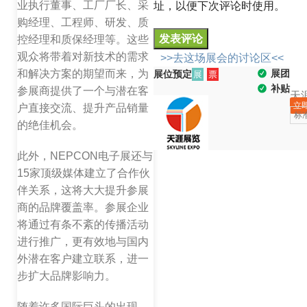
业执行董事、工厂厂长、采
址，以便下次评论时使用。
购经理、工程师、研发、质
控经理和质保经理等。这些
观众将带着对新技术的需求
>>去这场展会的讨论区<<
展团
和解决方案的期望而来，为
展位预定
展
票
补贴
参展商提供了一个与潜在客
天
立
户直接交流、提升产品销量
标
的绝佳机会。
此外，NEPCON电子展还与
15家顶级媒体建立了合作伙
伴关系，这将大大提升参展
商的品牌覆盖率。参展企业
将通过有条不紊的传播活动
进行推广，更有效地与国内
外潜在客户建立联系，进一
步扩大品牌影响力。
随着许多国际巨头的出现，