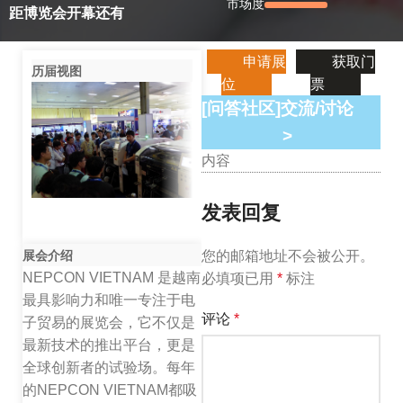
市场度
距博览会开幕还有
申请展
获取门
历届视图
位
票
[问答社区]交流/讨论
>
内容
发表回复
展会介绍
您的邮箱地址不会被公开。
NEPCON VIETNAM 是越南
必填项已用
*
标注
最具影响力和唯一专注于电
评论
*
子贸易的展览会，它不仅是
最新技术的推出平台，更是
全球创新者的试验场。每年
的NEPCON VIETNAM都吸