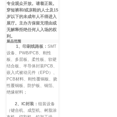
专业观众开放。请着正装。
穿短裤和/或凉鞋的人士及15
岁以下的未成年人不得进入
展厅。主办方保留无理由或
无解释拒绝任何人入场的权
利。
展品范围
1、印刷线路板：
SMT
设备、PWB/PCB、刚性
板、多层板、柔性板、软硬
结合板、半导体封装PCB、
嵌入式被动元件（EPD）、
PCB材料、刚性覆铜板、挠
性覆铜板、防护板、铜箔、
绝缘材料；
2、IC封装：
组装设备
（键合机、成型机、树脂涂
布机、切割机、铅加工设