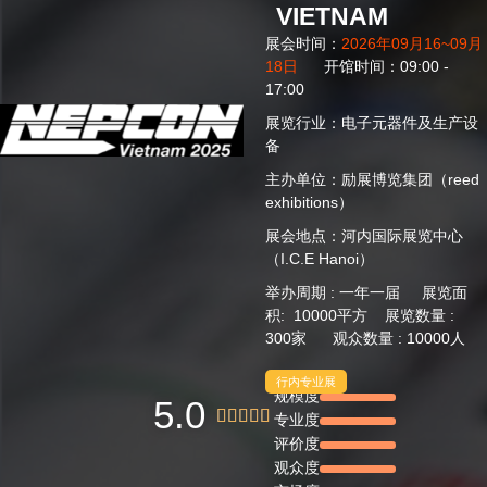
VIETNAM
展会时间：
2026年09月16~09月
18日
开馆时间：09:00 -
17:00
展览行业：电子元器件及生产设
备
主办单位：励展博览集团（reed
exhibitions）
展会地点：河内国际展览中心
（I.C.E Hanoi）
举办周期 : 一年一届 展览面
积: 10000平方 展览数量 :
300家 观众数量 : 10000人
行内专业展
规模度
5.0





专业度
评价度
观众度